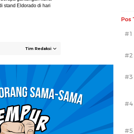
i stand Eldorado di hari
Pos 
#1
Tim Redaksi
#2
#3
#4
#5