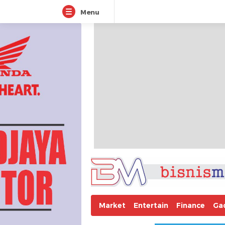
Menu
Market
Entertain
Finance
Ga