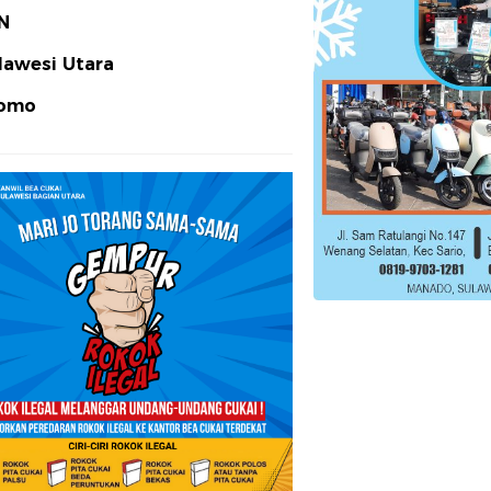
N
lawesi Utara
omo