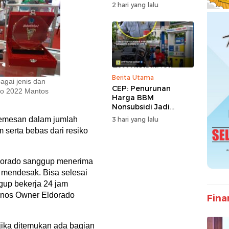
Sampaikan Doa dan
2 hari yang lalu
Harapan
Berita Utama
agai jenis dan
CEP: Penurunan
Expo 2022 Mantos
Harga BBM
Nonsubsidi Jadi
Stimulus Positif bagi
memesan dalam jumlah
3 hari yang lalu
Dunia Usaha dan
 serta bebas dari resiko
Pertumbuhan
Ekonomi
ldorado sanggup menerima
mendesak. Bisa selesai
gup bekerja 24 jam
Tanos Owner Eldorado
Fina
jika ditemukan ada bagian