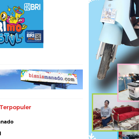
Terpopuler
nado
I