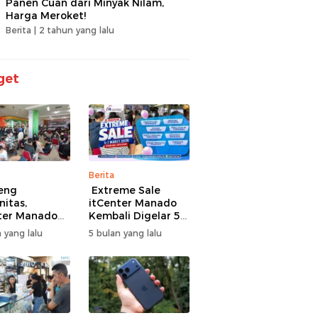
Panen Cuan dari Minyak Nilam,
Harga Meroket!
Berita |
2 tahun yang lalu
get
Berita
eng
Extreme Sale
itas,
itCenter Manado
ter Manado
Kembali Digelar 5–
li Gelar
7 Maret 2026,
 yang lalu
5 bulan yang lalu
men Offline
iPhone 17 Pro Max
ire, 60 Tim
Diskon hingga
Bertarung
Rp1,75 Juta