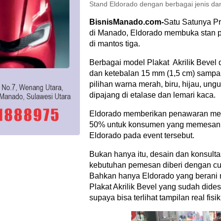
Stand Eldorado dengan berbagai jenis dan 
BisnisManado.com-
Satu Satunya Pr
di Manado, Eldorado membuka stan pa
di mantos tiga.
Berbagai model Plakat Akrilik Bevel
dan ketebalan 15 mm (1,5 cm) sampa
pilihan warna merah, biru, hijau, ung
dipajang di etalase dan lemari kaca.
Eldorado memberikan penawaran men
50% untuk konsumen yang memesan h
Eldorado pada event tersebut.
Bukan hanya itu, desain dan konsult
kebutuhan pemesan diberi dengan cum
Bahkan hanya Eldorado yang berani 
Plakat Akrilik Bevel yang sudah dide
supaya bisa terlihat tampilan real fisi