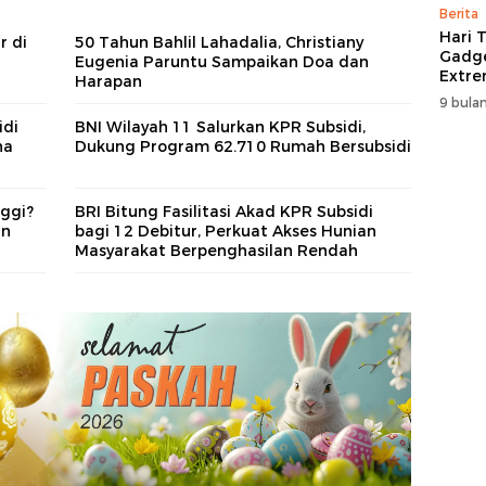
Berita
Hari T
r di
50 Tahun Bahlil Lahadalia, Christiany
Gadge
Eugenia Paruntu Sampaikan Doa dan
Extre
Harapan
itCen
9 bulan
idi
BNI Wilayah 11 Salurkan KPR Subsidi,
ha
Dukung Program 62.710 Rumah Bersubsidi
nggi?
BRI Bitung Fasilitasi Akad KPR Subsidi
an
bagi 12 Debitur, Perkuat Akses Hunian
Masyarakat Berpenghasilan Rendah