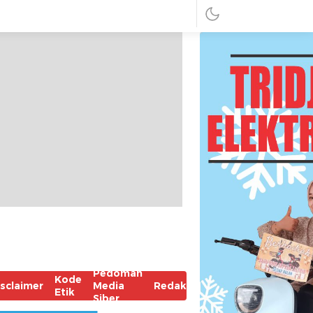
Pedoman
Kode
isclaimer
Media
Redaksi
Etik
Siber