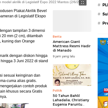
model akrilik di Legislatif Expo 2022 Mantos (2/6/2022)
#
PL
odusen Plakat Akrilik Bevel
#
Su
meran di Legislatif Ekspo
#
Pr
 dengan tampilan 3 dimensi
i 20 mm (2 cm), ditambah
Berita
u, kuning dan Orange
American Giant
Mattress Resmi Hadir
di Manado
arik dengan diskon hingga
9 jam yang lalu
ingga 3 Juni 2022 di stand
asi sesuai keinginan dan
a-cuma alias gratis.
mengerjakan contoh produk
Politik
sain khusus secara Gratis
50 Tahun Bahlil
knya.
Lahadalia, Christiany
Eugenia Paruntu