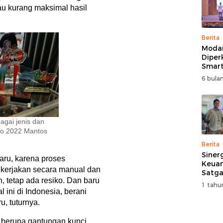
tau kurang maksimal hasil
Berita
Moda
Diper
Smart
Perk
6 bulan
Pemb
Multi
agai jenis dan
Expo 2022 Mantos
Berita
Siner
aru, karena proses
Keuan
ikerjakan secara manual dan
Satga
 tetap ada resiko. Dan baru
Doron
1 tahu
dan A
 ini di Indonesia, berani
Masya
, tuturnya.
 berupa gantungan kunci