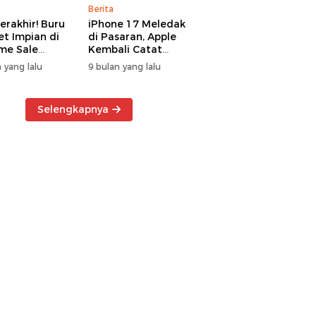
Berita
erakhir! Buru
iPhone 17 Meledak
t Impian di
di Pasaran, Apple
me Sale
Kembali Catat
ter Manado
Rekor Cuan Global
 yang lalu
9 bulan yang lalu
Selengkapnya