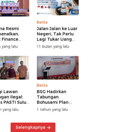
Berita
na Resmi
Jalan-Jalan ke Luar
kenalkan,
Negeri, Tak Perlu
 Finance
Lagi Tukar Uang
uat Segmen
Asing – Cukup Scan
 yang lalu
11 bulan yang lalu
iayaan
QRIS Pakai BRImo
guna
Berita
gi Lawan
BSG Hadirkan
gan Ilegal:
Tabungan
s PASTI Sulut
Bohusami Plan:
g Literasi
Nabung Gak Ribet,
n yang lalu
1 tahun yang lalu
ksi Kolektif
Impian Masa Depan
rakat
Makin Dekat!
Selengkapnya