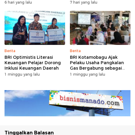
dengan Garansi Ekstra
Hunian Masyarakat
6 hari yang lalu
7 hari yang lalu
Berpenghasilan Rendah
Berita
Berita
BRI Optimistis Literasi
BRI Kotamobagu Ajak
Keuangan Pelajar Dorong
Pelaku Usaha Pangkalan
Inklusi Keuangan Daerah
Gas Bergabung sebagai
Agen BRILink
1 minggu yang lalu
1 minggu yang lalu
Tinggalkan Balasan