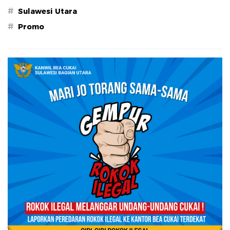
#
Sulawesi Utara
#
Promo