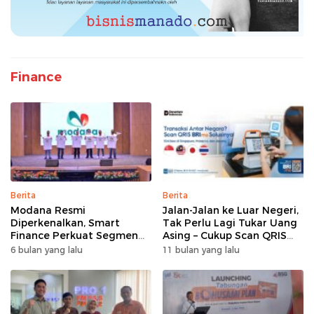
Finance
Berita
Berita
Modana Resmi
Jalan-Jalan ke Luar Negeri,
Diperkenalkan, Smart
Tak Perlu Lagi Tukar Uang
Finance Perkuat Segmen
Asing – Cukup Scan QRIS
Pembiayaan Multiguna
Pakai BRImo
6 bulan yang lalu
11 bulan yang lalu