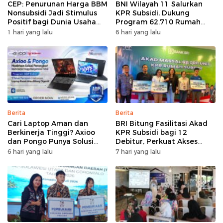
CEP: Penurunan Harga BBM
BNI Wilayah 11 Salurkan
Nonsubsidi Jadi Stimulus
KPR Subsidi, Dukung
Positif bagi Dunia Usaha
Program 62.710 Rumah
dan Pertumbuhan Ekonomi
Bersubsidi
1 hari yang lalu
6 hari yang lalu
Berita
Berita
Cari Laptop Aman dan
BRI Bitung Fasilitasi Akad
Berkinerja Tinggi? Axioo
KPR Subsidi bagi 12
dan Pongo Punya Solusi
Debitur, Perkuat Akses
dengan Garansi Ekstra
Hunian Masyarakat
6 hari yang lalu
7 hari yang lalu
Berpenghasilan Rendah