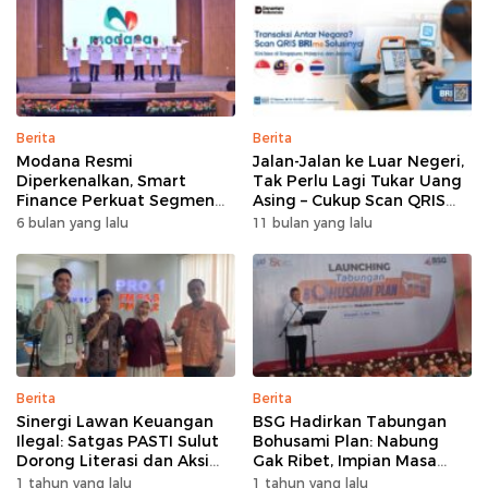
Berita
Berita
Modana Resmi
Jalan-Jalan ke Luar Negeri,
Diperkenalkan, Smart
Tak Perlu Lagi Tukar Uang
Finance Perkuat Segmen
Asing – Cukup Scan QRIS
Pembiayaan Multiguna
Pakai BRImo
6 bulan yang lalu
11 bulan yang lalu
Berita
Berita
Sinergi Lawan Keuangan
BSG Hadirkan Tabungan
Ilegal: Satgas PASTI Sulut
Bohusami Plan: Nabung
Dorong Literasi dan Aksi
Gak Ribet, Impian Masa
Kolektif Masyarakat
Depan Makin Dekat!
1 tahun yang lalu
1 tahun yang lalu