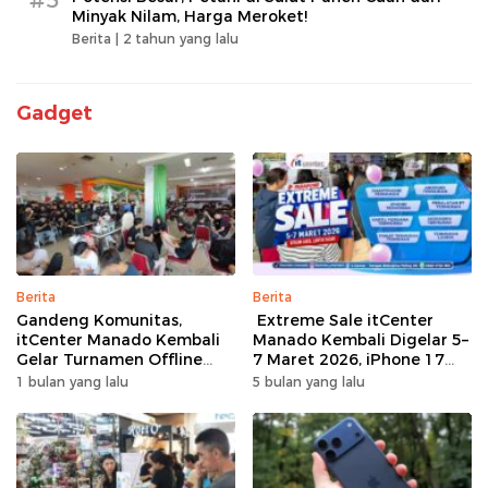
#5
Minyak Nilam, Harga Meroket!
Berita |
2 tahun yang lalu
Gadget
Berita
Berita
Gandeng Komunitas,
Extreme Sale itCenter
itCenter Manado Kembali
Manado Kembali Digelar 5–
Gelar Turnamen Offline
7 Maret 2026, iPhone 17
Free Fire, 60 Tim Siap
Pro Max Diskon hingga
1 bulan yang lalu
5 bulan yang lalu
Bertarung
Rp1,75 Juta