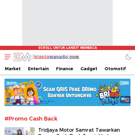
www.bisnismanado.com
Berita Bisnis Sulawesi Utara
Market
Entertain
Finance
Gadget
Otomotif
#Promo Cash Back
Tridjaya Motor Samrat Tawarkan