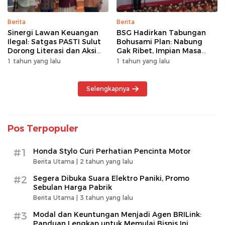
Berita
Berita
Sinergi Lawan Keuangan
BSG Hadirkan Tabungan
Ilegal: Satgas PASTI Sulut
Bohusami Plan: Nabung
Dorong Literasi dan Aksi
Gak Ribet, Impian Masa
Kolektif Masyarakat
Depan Makin Dekat!
1 tahun yang lalu
1 tahun yang lalu
Selengkapnya
Pos Terpopuler
#1
Honda Stylo Curi Perhatian Pencinta Motor
Berita Utama |
2 tahun yang lalu
#2
Segera Dibuka Suara Elektro Paniki, Promo
Sebulan Harga Pabrik
Berita Utama |
3 tahun yang lalu
#3
Modal dan Keuntungan Menjadi Agen BRILink:
Panduan Lengkap untuk Memulai Bisnis Ini