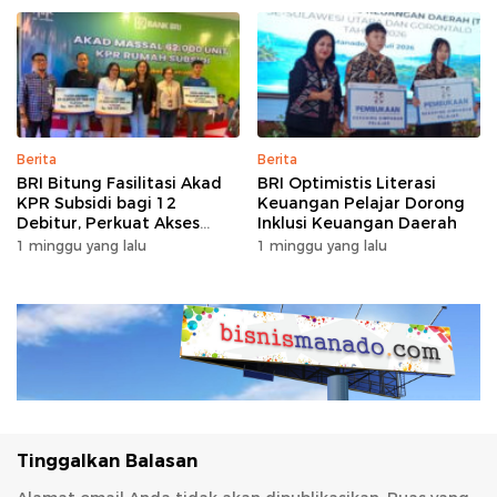
Berita
Berita
BRI Bitung Fasilitasi Akad
BRI Optimistis Literasi
KPR Subsidi bagi 12
Keuangan Pelajar Dorong
Debitur, Perkuat Akses
Inklusi Keuangan Daerah
Hunian Masyarakat
1 minggu yang lalu
1 minggu yang lalu
Berpenghasilan Rendah
Tinggalkan Balasan