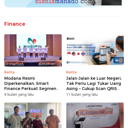
Finance
Berita
Berita
Modana Resmi
Jalan-Jalan ke Luar Negeri,
Diperkenalkan, Smart
Tak Perlu Lagi Tukar Uang
Finance Perkuat Segmen
Asing – Cukup Scan QRIS
Pembiayaan Multiguna
Pakai BRImo
6 bulan yang lalu
11 bulan yang lalu