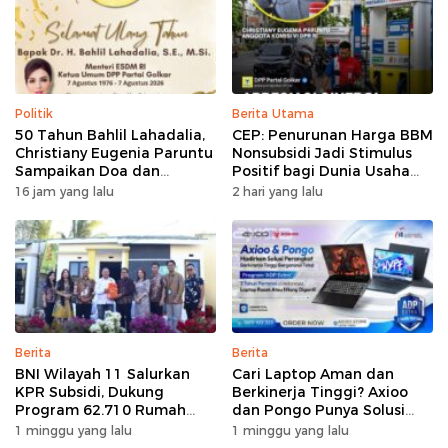
Politik
Berita Utama
50 Tahun Bahlil Lahadalia,
CEP: Penurunan Harga BBM
Christiany Eugenia Paruntu
Nonsubsidi Jadi Stimulus
Sampaikan Doa dan
Positif bagi Dunia Usaha
Harapan
dan Pertumbuhan Ekonomi
16 jam yang lalu
2 hari yang lalu
Berita
Berita
BNI Wilayah 11 Salurkan
Cari Laptop Aman dan
KPR Subsidi, Dukung
Berkinerja Tinggi? Axioo
Program 62.710 Rumah
dan Pongo Punya Solusi
Bersubsidi
dengan Garansi Ekstra
1 minggu yang lalu
1 minggu yang lalu