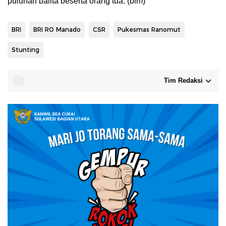
puluhan balita beserta orang tua. (bim)
BRI
BRI RO Manado
CSR
Pukesmas Ranomut
Stunting
Tim Redaksi