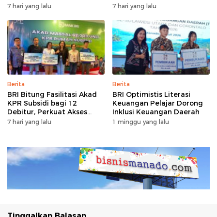
Bersubsidi
dengan Garansi Ekstra
7 hari yang lalu
7 hari yang lalu
Berita
Berita
BRI Bitung Fasilitasi Akad
BRI Optimistis Literasi
KPR Subsidi bagi 12
Keuangan Pelajar Dorong
Debitur, Perkuat Akses
Inklusi Keuangan Daerah
Hunian Masyarakat
7 hari yang lalu
1 minggu yang lalu
Berpenghasilan Rendah
Tinggalkan Balasan