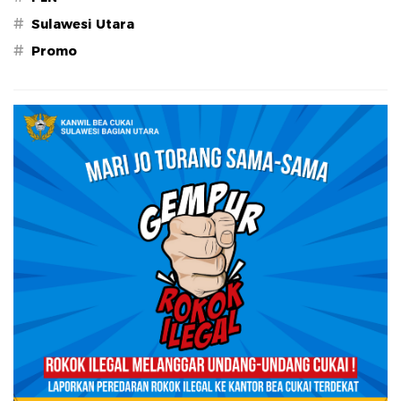
#
Sulawesi Utara
#
Promo