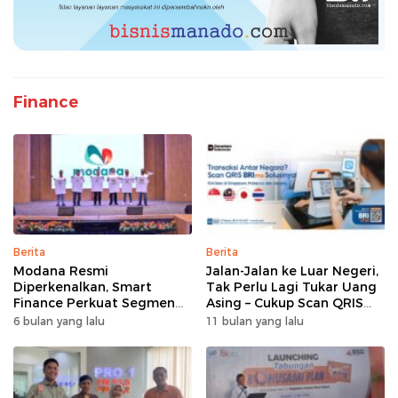
Finance
Berita
Berita
Modana Resmi
Jalan-Jalan ke Luar Negeri,
Diperkenalkan, Smart
Tak Perlu Lagi Tukar Uang
Finance Perkuat Segmen
Asing – Cukup Scan QRIS
Pembiayaan Multiguna
Pakai BRImo
6 bulan yang lalu
11 bulan yang lalu