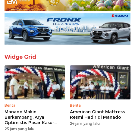
Widge Grid
Berita
Berita
Manado Makin
American Giant Mattress
Berkembang, Arya
Resmi Hadir di Manado
Optimistis Pasar Kasur
24 jam yang lalu
Premium Tumbuh
23 jam yang lalu