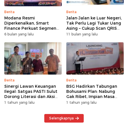
Berita
Berita
Modana Resmi
Jalan-Jalan ke Luar Negeri,
Diperkenalkan, Smart
Tak Perlu Lagi Tukar Uang
Finance Perkuat Segmen
Asing – Cukup Scan QRIS
Pembiayaan Multiguna
Pakai BRImo
6 bulan yang lalu
11 bulan yang lalu
Berita
Berita
Sinergi Lawan Keuangan
BSG Hadirkan Tabungan
Ilegal: Satgas PASTI Sulut
Bohusami Plan: Nabung
Dorong Literasi dan Aksi
Gak Ribet, Impian Masa
Kolektif Masyarakat
Depan Makin Dekat!
1 tahun yang lalu
1 tahun yang lalu
Selengkapnya