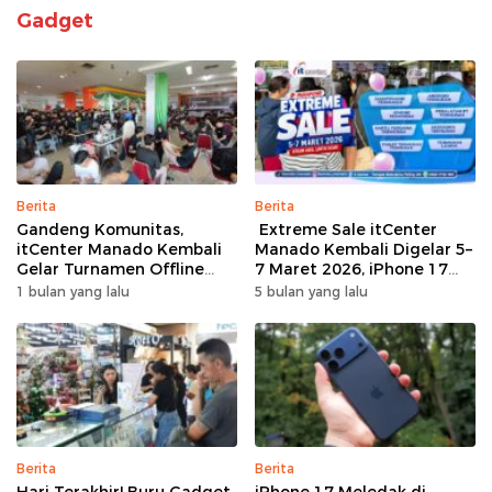
Gadget
Berita
Berita
Gandeng Komunitas,
Extreme Sale itCenter
itCenter Manado Kembali
Manado Kembali Digelar 5–
Gelar Turnamen Offline
7 Maret 2026, iPhone 17
Free Fire, 60 Tim Siap
Pro Max Diskon hingga
1 bulan yang lalu
5 bulan yang lalu
Bertarung
Rp1,75 Juta
Berita
Berita
Hari Terakhir! Buru Gadget
iPhone 17 Meledak di