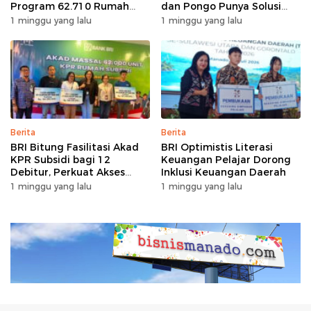
Program 62.710 Rumah
dan Pongo Punya Solusi
Bersubsidi
dengan Garansi Ekstra
1 minggu yang lalu
1 minggu yang lalu
Berita
Berita
BRI Bitung Fasilitasi Akad
BRI Optimistis Literasi
KPR Subsidi bagi 12
Keuangan Pelajar Dorong
Debitur, Perkuat Akses
Inklusi Keuangan Daerah
Hunian Masyarakat
1 minggu yang lalu
1 minggu yang lalu
Berpenghasilan Rendah