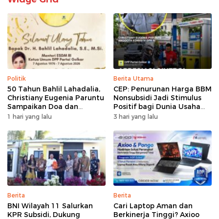
Politik
Berita Utama
50 Tahun Bahlil Lahadalia,
CEP: Penurunan Harga BBM
Christiany Eugenia Paruntu
Nonsubsidi Jadi Stimulus
Sampaikan Doa dan
Positif bagi Dunia Usaha
Harapan
dan Pertumbuhan Ekonomi
1 hari yang lalu
3 hari yang lalu
Berita
Berita
BNI Wilayah 11 Salurkan
Cari Laptop Aman dan
KPR Subsidi, Dukung
Berkinerja Tinggi? Axioo