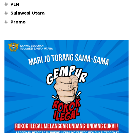
#
PLN
#
Sulawesi Utara
#
Promo