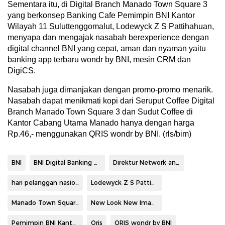
Sementara itu, di Digital Branch Manado Town Square 3
yang berkonsep Banking Cafe Pemimpin BNI Kantor
Wilayah 11 Suluttenggomalut, Lodewyck Z S Pattihahuan,
menyapa dan mengajak nasabah berexperience dengan
digital channel BNI yang cepat, aman dan nyaman yaitu
banking app terbaru wondr by BNI, mesin CRM dan
DigiCS.
Nasabah juga dimanjakan dengan promo-promo menarik.
Nasabah dapat menikmati kopi dari Seruput Coffee Digital
Branch Manado Town Square 3 dan Sudut Coffee di
Kantor Cabang Utama Manado hanya dengan harga
Rp.46,- menggunakan QRIS wondr by BNI. (rls/bim)
BNI
BNI Digital Banking Café
Direktur Network and Services BNI Ronny Venir
hari pelanggan nasional
Lodewyck Z S Pattihahuan
Manado Town Square
New Look New Image
Pemimpin BNI Kantor Wilayah 11 Suluttenggomalut Lodewyck Z S Pattihahuan
Qris
QRIS wondr by BNI