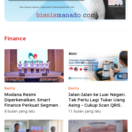
Finance
Berita
Berita
Modana Resmi
Jalan-Jalan ke Luar Negeri,
Diperkenalkan, Smart
Tak Perlu Lagi Tukar Uang
Finance Perkuat Segmen
Asing – Cukup Scan QRIS
Pembiayaan Multiguna
Pakai BRImo
6 bulan yang lalu
11 bulan yang lalu