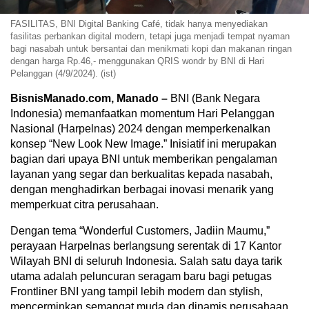
FASILITAS, BNI Digital Banking Café, tidak hanya menyediakan
fasilitas perbankan digital modern, tetapi juga menjadi tempat nyaman
bagi nasabah untuk bersantai dan menikmati kopi dan makanan ringan
dengan harga Rp.46,- menggunakan QRIS wondr by BNI di Hari
Pelanggan (4/9/2024). (ist)
BisnisManado.com, Manado –
BNI (Bank Negara
Indonesia) memanfaatkan momentum Hari Pelanggan
Nasional (Harpelnas) 2024 dengan memperkenalkan
konsep “New Look New Image.” Inisiatif ini merupakan
bagian dari upaya BNI untuk memberikan pengalaman
layanan yang segar dan berkualitas kepada nasabah,
dengan menghadirkan berbagai inovasi menarik yang
memperkuat citra perusahaan.
Dengan tema “Wonderful Customers, Jadiin Maumu,”
perayaan Harpelnas berlangsung serentak di 17 Kantor
Wilayah BNI di seluruh Indonesia. Salah satu daya tarik
utama adalah peluncuran seragam baru bagi petugas
Frontliner BNI yang tampil lebih modern dan stylish,
mencerminkan semangat muda dan dinamis perusahaan.