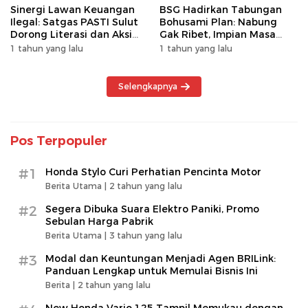
Sinergi Lawan Keuangan
BSG Hadirkan Tabungan
Ilegal: Satgas PASTI Sulut
Bohusami Plan: Nabung
Dorong Literasi dan Aksi
Gak Ribet, Impian Masa
Kolektif Masyarakat
Depan Makin Dekat!
1 tahun yang lalu
1 tahun yang lalu
Selengkapnya
Pos Terpopuler
#1
Honda Stylo Curi Perhatian Pencinta Motor
Berita Utama |
2 tahun yang lalu
#2
Segera Dibuka Suara Elektro Paniki, Promo
Sebulan Harga Pabrik
Berita Utama |
3 tahun yang lalu
#3
Modal dan Keuntungan Menjadi Agen BRILink:
Panduan Lengkap untuk Memulai Bisnis Ini
Berita |
2 tahun yang lalu