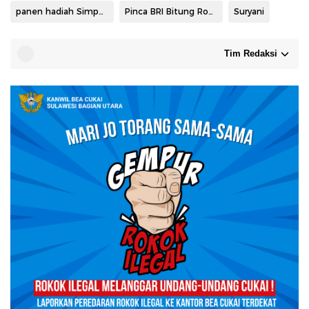
panen hadiah Simpedes BRI Bitung
Pinca BRI Bitung Ronald E. Pinontoan
Suryani
Tim Redaksi