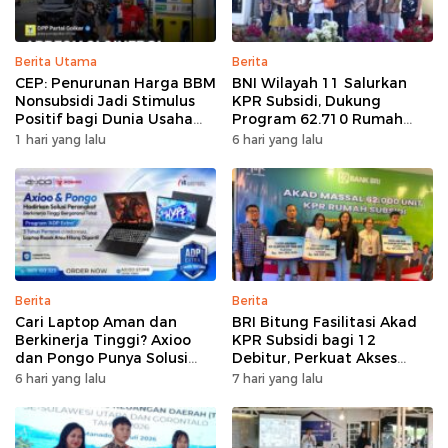
Berita Utama
Berita
CEP: Penurunan Harga BBM
BNI Wilayah 11 Salurkan
Nonsubsidi Jadi Stimulus
KPR Subsidi, Dukung
Positif bagi Dunia Usaha
Program 62.710 Rumah
dan Pertumbuhan Ekonomi
Bersubsidi
1 hari yang lalu
6 hari yang lalu
Berita
Berita
Cari Laptop Aman dan
BRI Bitung Fasilitasi Akad
Berkinerja Tinggi? Axioo
KPR Subsidi bagi 12
dan Pongo Punya Solusi
Debitur, Perkuat Akses
dengan Garansi Ekstra
Hunian Masyarakat
6 hari yang lalu
7 hari yang lalu
Berpenghasilan Rendah