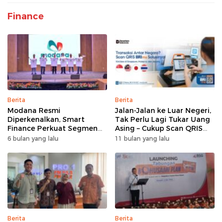
Finance
Berita
Berita
Modana Resmi
Jalan-Jalan ke Luar Negeri,
Diperkenalkan, Smart
Tak Perlu Lagi Tukar Uang
Finance Perkuat Segmen
Asing – Cukup Scan QRIS
Pembiayaan Multiguna
Pakai BRImo
6 bulan yang lalu
11 bulan yang lalu
Berita
Berita