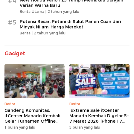
#4
New Honda Vario 125 Tampil Memukau dengan
Varian Warna Baru
Berita Utama |
2 tahun yang lalu
#5
Potensi Besar, Petani di Sulut Panen Cuan dari
Minyak Nilam, Harga Meroket!
Berita |
2 tahun yang lalu
Gadget
Berita
Berita
Gandeng Komunitas,
Extreme Sale itCenter
itCenter Manado Kembali
Manado Kembali Digelar 5–
Gelar Turnamen Offline
7 Maret 2026, iPhone 17
Free Fire, 60 Tim Siap
Pro Max Diskon hingga
1 bulan yang lalu
5 bulan yang lalu
Bertarung
Rp1,75 Juta