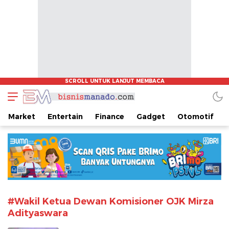
www.bisnismanado.com
Berita Bisnis Sulawesi Utara
Market
Entertain
Finance
Gadget
Otomotif
#Wakil Ketua Dewan Komisioner OJK Mirza
Adityaswara