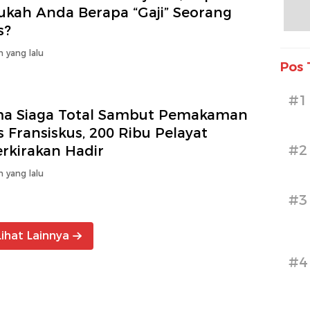
ukah Anda Berapa “Gaji” Seorang
s?
n yang lalu
Pos 
#1
a Siaga Total Sambut Pemakaman
 Fransiskus, 200 Ribu Pelayat
#2
rkirakan Hadir
n yang lalu
#3
Lihat Lainnya
#4