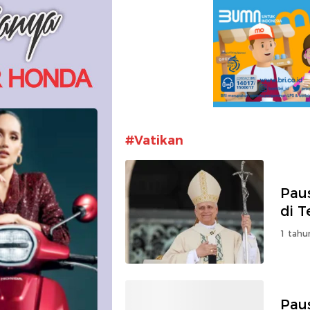
#Vatikan
Paus
di 
1 tahu
Pau