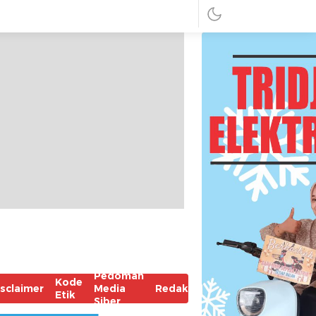
Pedoman
Kode
isclaimer
Media
Redaksi
Etik
Siber