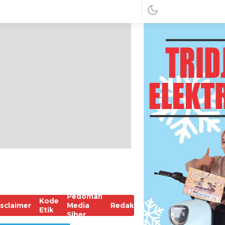
Pedoman
Kode
isclaimer
Media
Redaksi
Etik
Siber