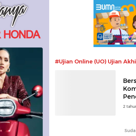
#Ujian Online (UO) Ujian Akh
Ber
Kom
Pend
2 tahu
Suda