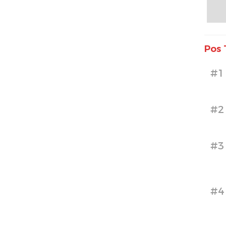
Pos 
#1
#2
#3
#4