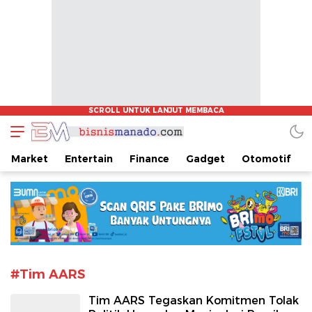
www.bisnismanado.com
Berita Bisnis Sulawesi Utara
Market
Entertain
Finance
Gadget
Otomotif
#Tim AARS
Tim AARS Tegaskan Komitmen Tolak