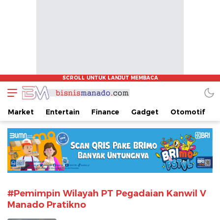
www.bisnismanado.com
Berita Bisnis Sulawesi Utara
Market
Entertain
Finance
Gadget
Otomotif
#Pemimpin Wilayah PT Pegadaian Kanwil V
Manado Pratikno