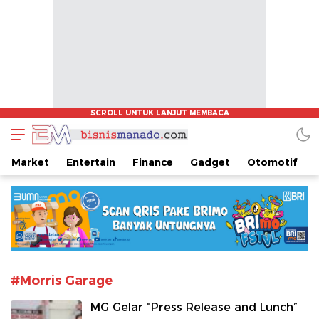
www.bisnismanado.com
Berita Bisnis Sulawesi Utara
Market
Entertain
Finance
Gadget
Otomotif
#Morris Garage
MG Gelar “Press Release and Lunch”