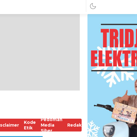
Pedoman
Kode
isclaimer
Media
Redaksi
Etik
Siber