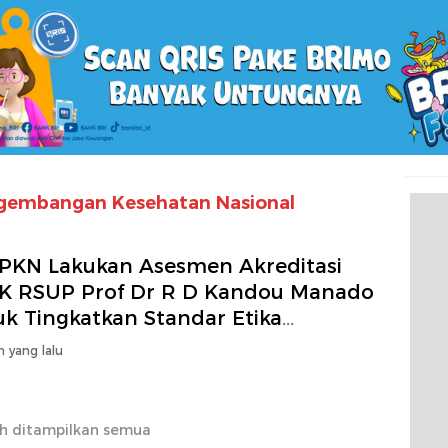
ngembangan Kesehatan Nasional
PKN Lakukan Asesmen Akreditasi
K RSUP Prof Dr R D Kandou Manado
uk Tingkatkan Standar Etika
elitian Kesehatan
n yang lalu
h ditampilkan semua