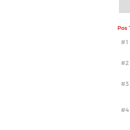
Pos 
#1
#2
#3
#4