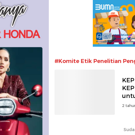
#Komite Etik Penelitian Pe
KEP
KEP
unt
Pen
2 tahu
Suda