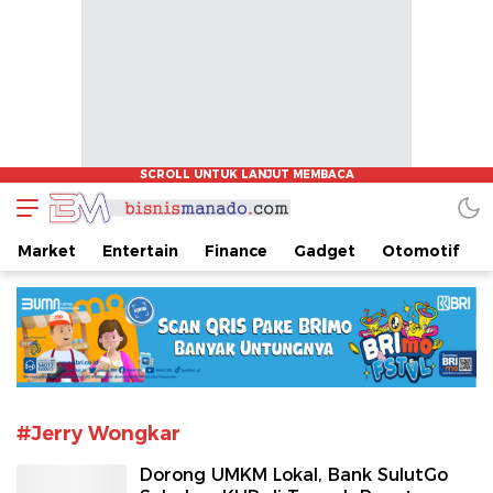
www.bisnismanado.com
Berita Bisnis Sulawesi Utara
Market
Entertain
Finance
Gadget
Otomotif
#Jerry Wongkar
Dorong UMKM Lokal, Bank SulutGo