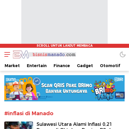
www.bisnismanado.com
Berita Bisnis Sulawesi Utara
Market
Entertain
Finance
Gadget
Otomotif
#inflasi di Manado
Sulawesi Utara Alami Inflasi 0,21