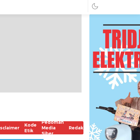
Pedoman
Kode
isclaimer
Media
Redaksi
Etik
Siber