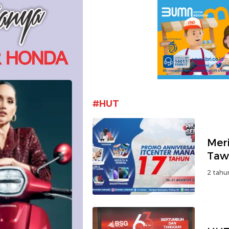
#HUT
Mer
Taw
2 tahu