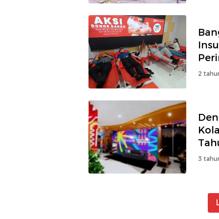
Ban
Ins
2 tahu
Den
Kol
Tah
3 tahu