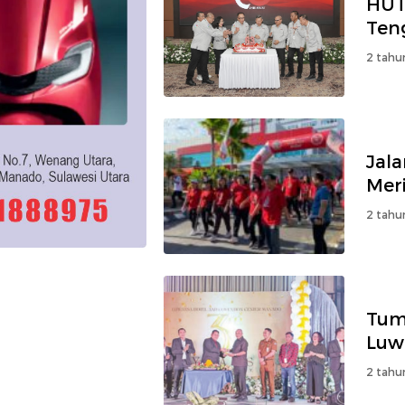
HUT
Ten
2 tahu
Jal
Mer
2 tahu
Tum
Luw
2 tahu