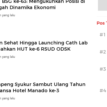
 BSG ke-63: Mengukuhkan Posisi di
gah Dinamika Ekonomi
n yang lalu
Pos 
#1
an Sehat Hingga Launching Cath Lab
iahkan HUT ke-6 RSUD ODSK
#2
n yang lalu
#3
peng Syukur Sambut Ulang Tahun
ansa Hotel Manado ke-3
#4
n yang lalu