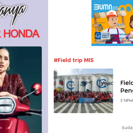
#Field trip MIS
Fiel
Pen
2 tahu
Suda