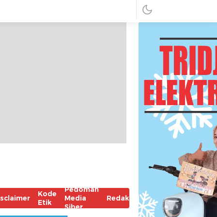
Pedoman
Kode
isclaimer
Media
Redaksi
Etik
Siber