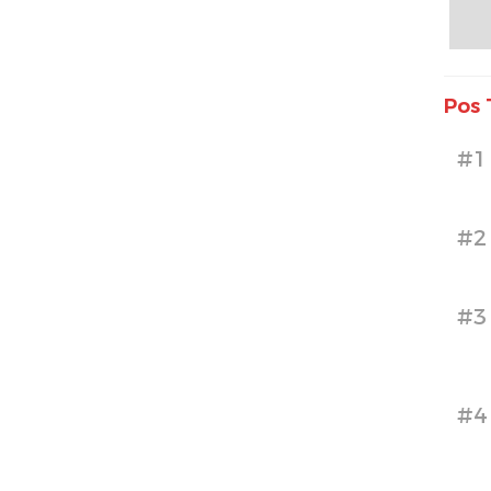
Pos 
#1
#2
#3
#4