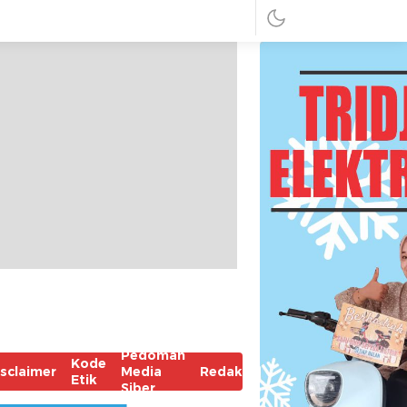
Pedoman
Kode
isclaimer
Media
Redaksi
Etik
Siber