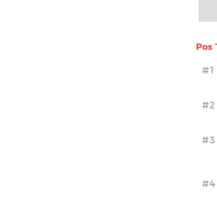
Pos 
#1
#2
#3
#4