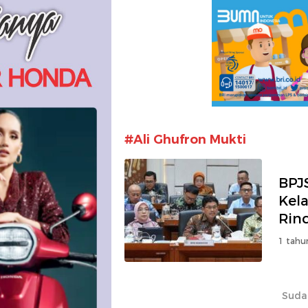
#Ali Ghufron Mukti
BPJ
Kela
Rin
1 tahu
Suda