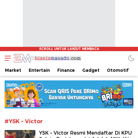
www.bisnismanado.com
Berita Bisnis Sulawesi Utara
Market
Entertain
Finance
Gadget
Otomotif
#YSK – Victor
YSK – Victor Resmi Mendaftar Di KPU