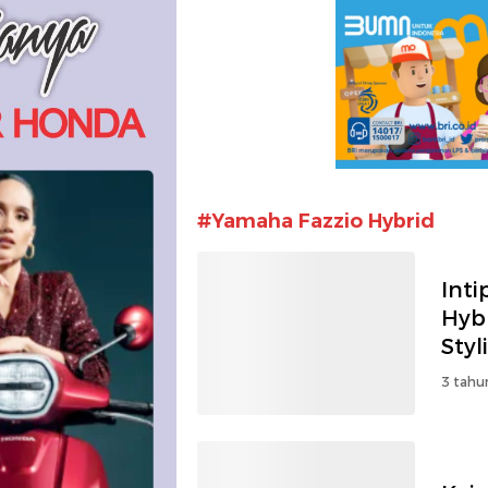
#Yamaha Fazzio Hybrid
Int
Hyb
Styl
3 tahu