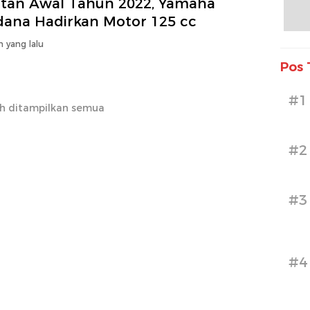
utan Awal Tahun 2022, Yamaha
dana Hadirkan Motor 125 cc
n yang lalu
Pos 
#1
h ditampilkan semua
#2
#3
#4