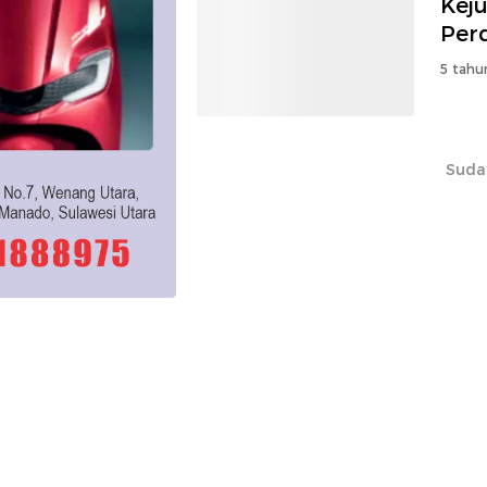
Kej
Per
5 tahu
Suda