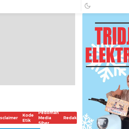
Pedoman
Kode
isclaimer
Media
Redaksi
Etik
Siber