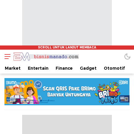
www.bisnismanado.com
Berita Bisnis Sulawesi Utara
Market
Entertain
Finance
Gadget
Otomotif