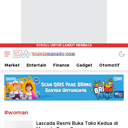
www.bisnismanado.com
Berita Bisnis Sulawesi Utara
Market
Entertain
Finance
Gadget
Otomotif
#woman
Lascada Resmi Buka Toko Kedua di