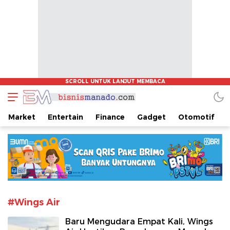
www.bisnismanado.com
Berita Bisnis Sulawesi Utara
Market
Entertain
Finance
Gadget
Otomotif
#Wings Air
Baru Mengudara Empat Kali, Wings