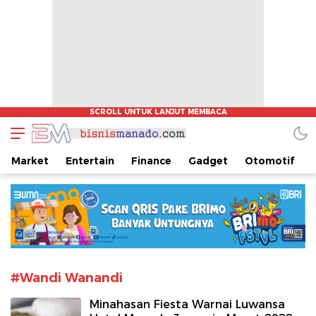
www.bisnismanado.com
Berita Bisnis Sulawesi Utara
Market
Entertain
Finance
Gadget
Otomotif
#Wandi Wanandi
Minahasan Fiesta Warnai Luwansa