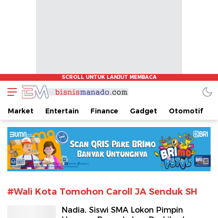
www.bisnismanado.com
Berita Bisnis Sulawesi Utara
Market
Entertain
Finance
Gadget
Otomotif
#Wali Kota Tomohon Caroll JA Senduk SH
Nadia, Siswi SMA Lokon Pimpin