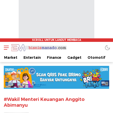
www.bisnismanado.com
Berita Bisnis Sulawesi Utara
Market
Entertain
Finance
Gadget
Otomotif
#Wakil Menteri Keuangan Anggito
Abimanyu