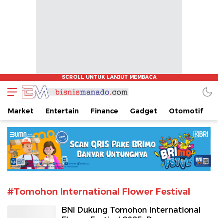
www.bisnismanado.com
Berita Bisnis Sulawesi Utara
Market
Entertain
Finance
Gadget
Otomotif
#Tomohon International Flower Festival
BNI Dukung Tomohon International