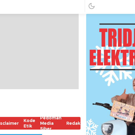
Pedoman
Kode
isclaimer
Media
Redaksi
Etik
Siber