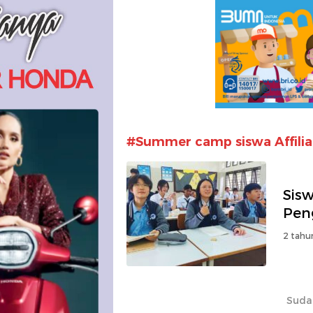
#Summer camp siswa Affiliat
Sis
Pen
2 tahu
Suda