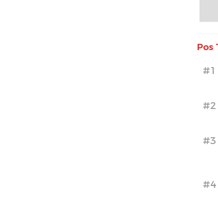
Pos 
#1
#2
#3
#4