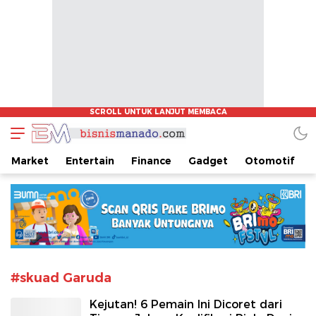
www.bisnismanado.com
Berita Bisnis Sulawesi Utara
Market
Entertain
Finance
Gadget
Otomotif
#skuad Garuda
Kejutan! 6 Pemain Ini Dicoret dari