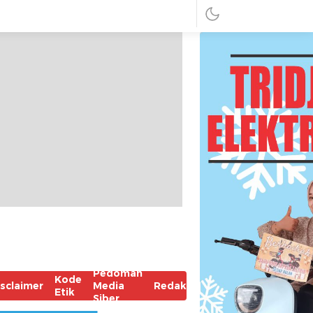
Pedoman
Kode
isclaimer
Media
Redaksi
Etik
Siber