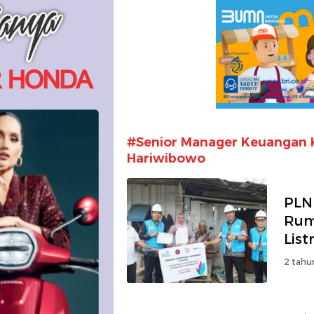
#Senior Manager Keuangan
Hariwibowo
PLN
Rum
List
2 tahu