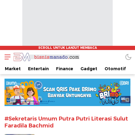
www.bisnismanado.com
Berita Bisnis Sulawesi Utara
Market
Entertain
Finance
Gadget
Otomotif
#Sekretaris Umum Putra Putri Literasi Sulut
Faradila Bachmid