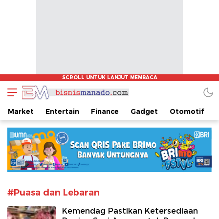
www.bisnismanado.com
Berita Bisnis Sulawesi Utara
Market
Entertain
Finance
Gadget
Otomotif
#Puasa dan Lebaran
Kemendag Pastikan Ketersediaan