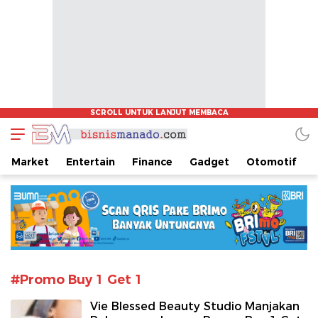
www.bisnismanado.com
Berita Bisnis Sulawesi Utara
Market
Entertain
Finance
Gadget
Otomotif
#Promo Buy 1 Get 1
Vie Blessed Beauty Studio Manjakan