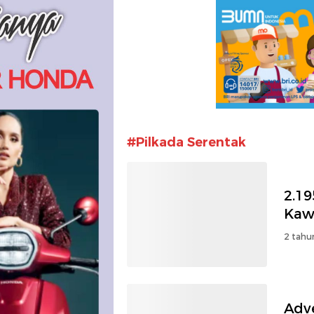
#Pilkada Serentak
2.1
Kawa
2 tahu
Adv