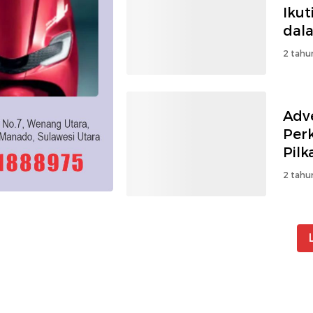
Ikut
dal
2 tahu
Adv
Per
Pil
2 tahu