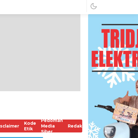
Pedoman
Kode
isclaimer
Media
Redaksi
Etik
Siber