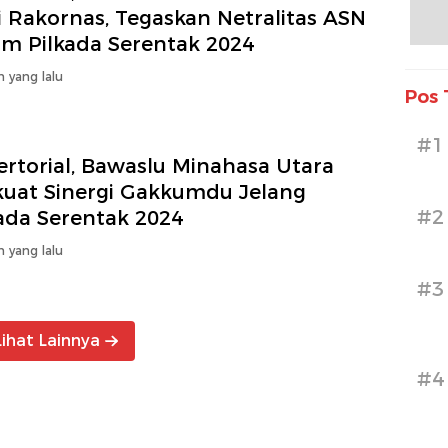
i Rakornas, Tegaskan Netralitas ASN
am Pilkada Serentak 2024
n yang lalu
Pos 
#1
ertorial, Bawaslu Minahasa Utara
kuat Sinergi Gakkumdu Jelang
#2
kada Serentak 2024
n yang lalu
#3
Lihat Lainnya
#4