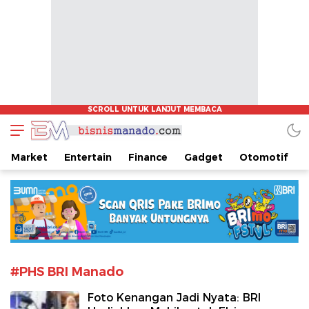
www.bisnismanado.com
Berita Bisnis Sulawesi Utara
Market
Entertain
Finance
Gadget
Otomotif
#PHS BRI Manado
Foto Kenangan Jadi Nyata: BRI