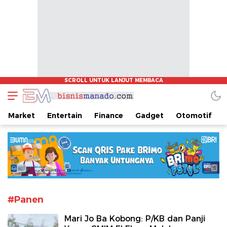
www.bisnismanado.com
Berita Bisnis Sulawesi Utara
Market
Entertain
Finance
Gadget
Otomotif
#Panen
Mari Jo Ba Kobong: P/KB dan Panji