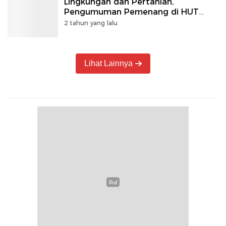
Lingkungan dan Pertanian,
Pengumuman Pemenang di HUT
Kabupaten
2 tahun yang lalu
Lihat Lainnya