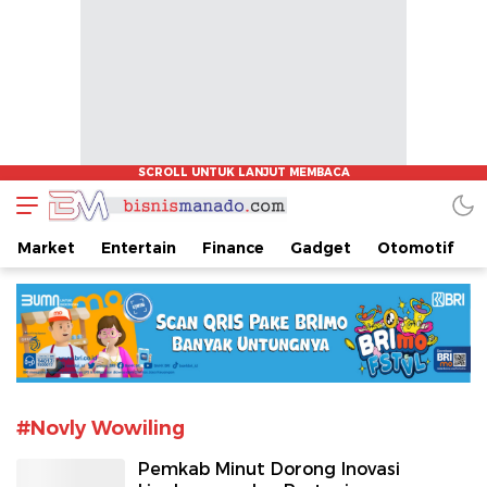
www.bisnismanado.com
Berita Bisnis Sulawesi Utara
Market
Entertain
Finance
Gadget
Otomotif
#Novly Wowiling
Pemkab Minut Dorong Inovasi