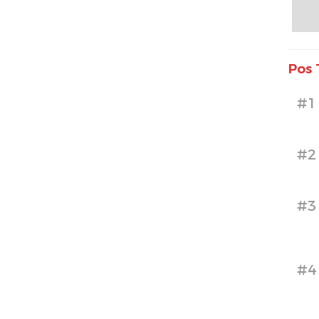
Pos 
#1
#2
#3
#4