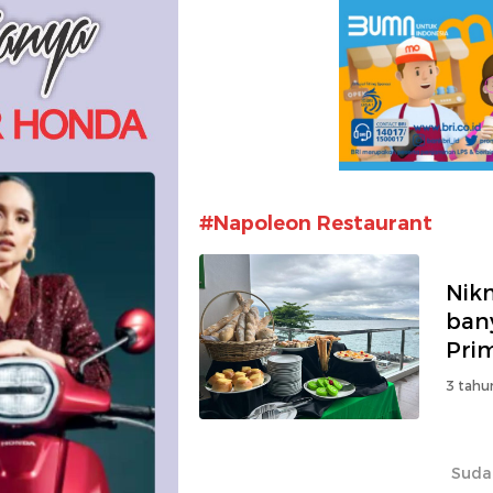
#Napoleon Restaurant
Nik
ban
Pri
3 tahu
Suda