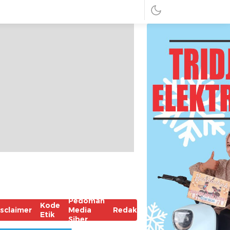
Pedoman
Kode
isclaimer
Media
Redaksi
Etik
Siber