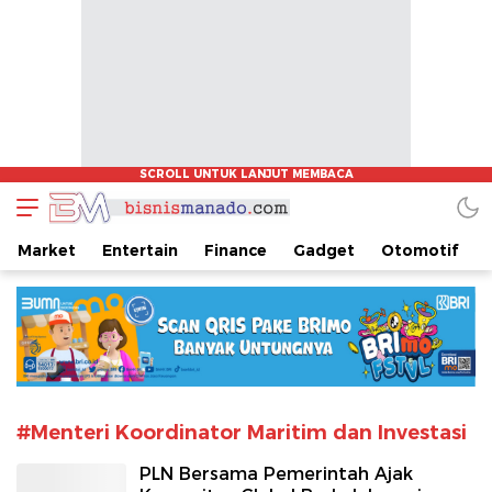
www.bisnismanado.com
Berita Bisnis Sulawesi Utara
Market
Entertain
Finance
Gadget
Otomotif
#Menteri Koordinator Maritim dan Investasi
PLN Bersama Pemerintah Ajak