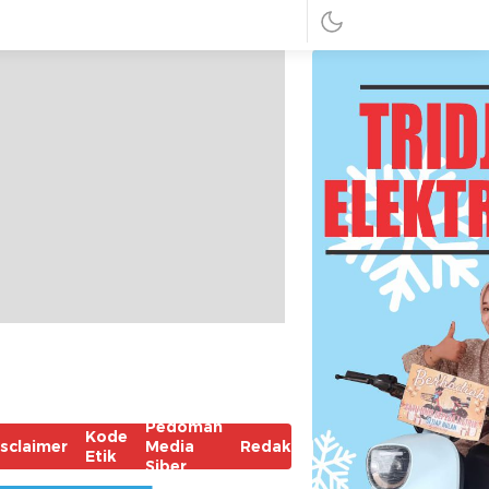
Pedoman
Kode
isclaimer
Media
Redaksi
Etik
Siber