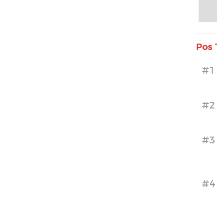
Pos 
#1
#2
#3
#4