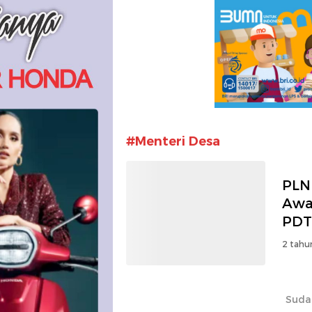
#Menteri Desa
PLN
Awa
PDT
2 tahu
Suda