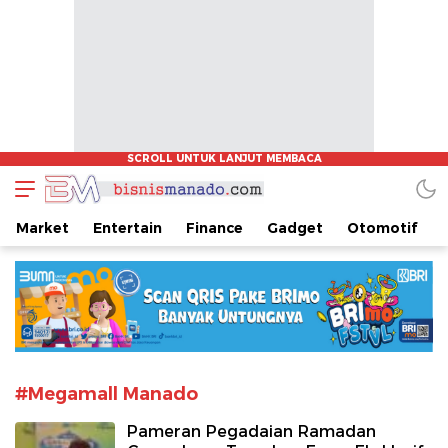
www.bisnismanado.com
Berita Bisnis Sulawesi Utara
Market
Entertain
Finance
Gadget
Otomotif
#Megamall Manado
Pameran Pegadaian Ramadan