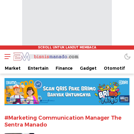
www.bisnismanado.com
Berita Bisnis Sulawesi Utara
Market
Entertain
Finance
Gadget
Otomotif
#Marketing Communication Manager The
Sentra Manado