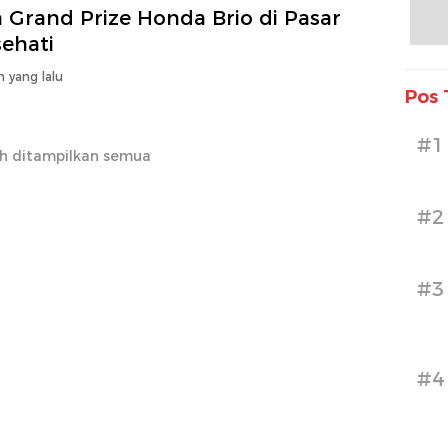
 Grand Prize Honda Brio di Pasar
sehati
n yang lalu
Pos 
#1
h ditampilkan semua
#2
#3
#4