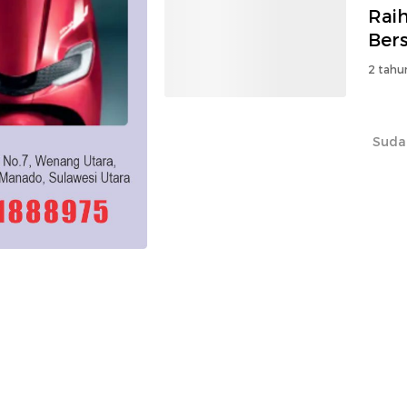
Raih
Ber
2 tahu
Suda