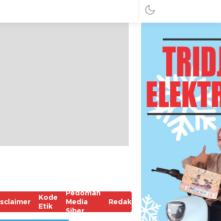
Pedoman
Kode
isclaimer
Media
Redaksi
Etik
Siber