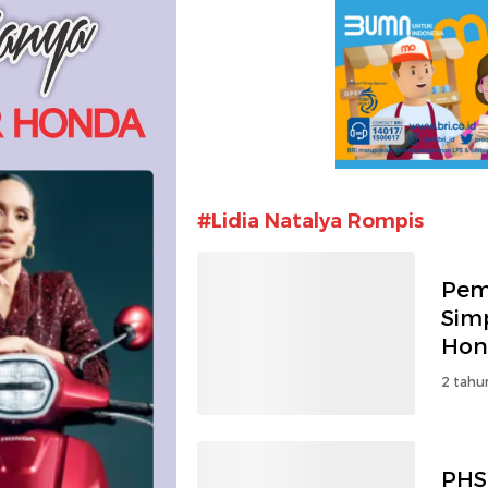
#Lidia Natalya Rompis
Pem
Sim
Hon
2 tahu
PHS