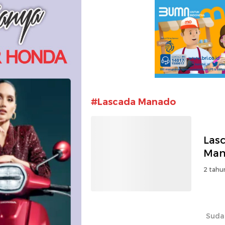
#Lascada Manado
Las
Man
2 tahu
Suda