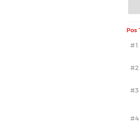
Pos 
#1
#2
#3
#4