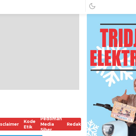
Pedoman
Kode
isclaimer
Media
Redaksi
Etik
Siber