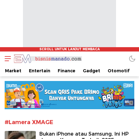
www.bisnismanado.com
Berita Bisnis Sulawesi Utara
Market
Entertain
Finance
Gadget
Otomotif
#Lamera XMAGE
Bukan iPhone atau Samsung, Ini HP