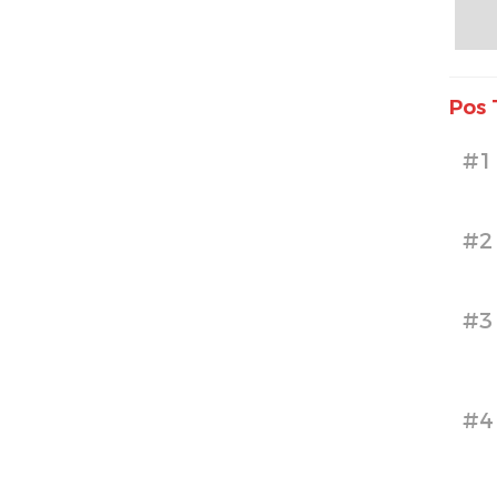
Pos 
#1
#2
#3
#4