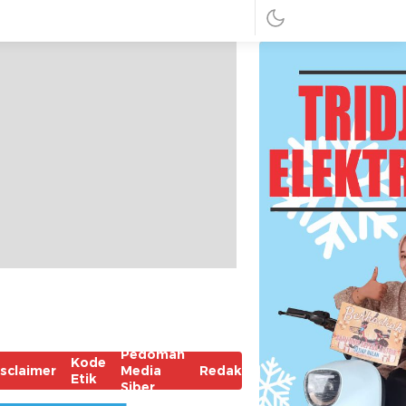
Pedoman
Kode
isclaimer
Media
Redaksi
Etik
Siber