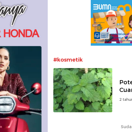
#kosmetik
Pote
Cua
2 tahu
Suda