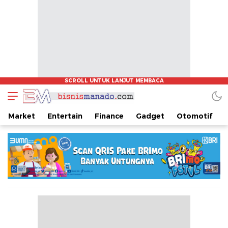
www.bisnismanado.com
Berita Bisnis Sulawesi Utara
Market
Entertain
Finance
Gadget
Otomotif